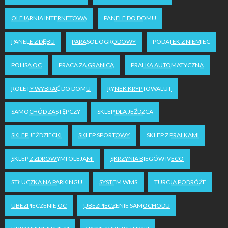
OLEJARNIA INTERNETOWA
PANELE DO DOMU
PANELE Z DĘBU
PARASOL OGRODOWY
PODATEK Z NIEMIEC
POLISA OC
PRACA ZA GRANICĄ
PRALKA AUTOMATYCZNA
ROLETY WYBRAĆ DO DOMU
RYNEK KRYPTOWALUT
SAMOCHÓD ZASTĘPCZY
SKLEP DLA JEŹDZCA
SKLEP JEŹDZIECKI
SKLEP SPORTOWY
SKLEP Z PRALKAMI
SKLEP Z ZDROWYMI OLEJAMI
SKRZYNIA BIEGÓW IVECO
STŁUCZKA NA PARKINGU
SYSTEM WMS
TURCJA PODRÓŻE
UBEZPIECZENIE OC
UBEZPIECZENIE SAMOCHODU