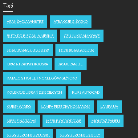
Tagi
ARANŻACJA WNĘTRZ
ATRAKCJE GIŻYCKO
BUTY DO BIEGANIA MĘSKIE
CZUJNIKI RAMKOWE
DEALER SAMOCHODOW
DEPILACJA LASEREM
FIRMA TRANSPORTOWA
JASNE PANELE
KATALOG HOTELI I NOCLEGÓW GIŻYCKO
KOLEKCJE UBRAŃ DZIECIĘCYCH
KURS AUTOCAD
KURSY WIDEO
LAMPA PRZECIW KOMAROM
LAMPA UV
MEBLE NA TARAS
MEBLE OGRODOWE
MONTAŻ PANELI
NOWOCZESNE CZUJNIKI
NOWOCZESNE ROLETY