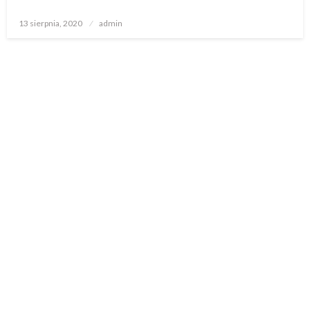
Opublikowane
13 sierpnia, 2020
admin
w