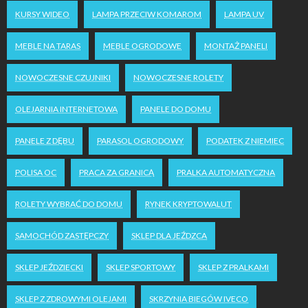
KURSY WIDEO
LAMPA PRZECIW KOMAROM
LAMPA UV
MEBLE NA TARAS
MEBLE OGRODOWE
MONTAŻ PANELI
NOWOCZESNE CZUJNIKI
NOWOCZESNE ROLETY
OLEJARNIA INTERNETOWA
PANELE DO DOMU
PANELE Z DĘBU
PARASOL OGRODOWY
PODATEK Z NIEMIEC
POLISA OC
PRACA ZA GRANICĄ
PRALKA AUTOMATYCZNA
ROLETY WYBRAĆ DO DOMU
RYNEK KRYPTOWALUT
SAMOCHÓD ZASTĘPCZY
SKLEP DLA JEŹDZCA
SKLEP JEŹDZIECKI
SKLEP SPORTOWY
SKLEP Z PRALKAMI
SKLEP Z ZDROWYMI OLEJAMI
SKRZYNIA BIEGÓW IVECO