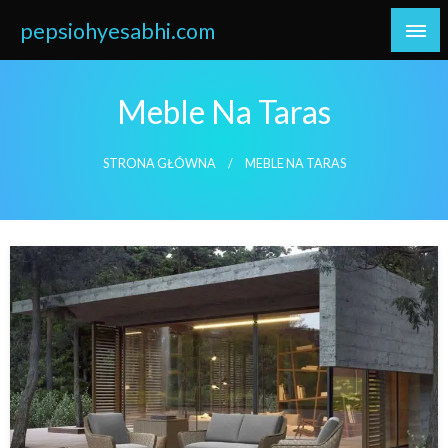
Skip
pepsiohyesabhi.com
to
content
Meble Na Taras
STRONA GŁÓWNA
MEBLE NA TARAS