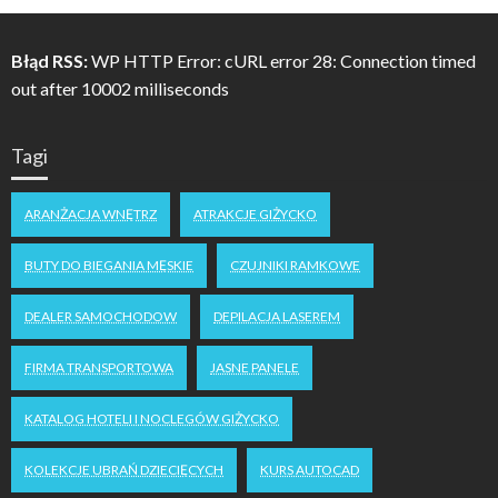
Błąd RSS:
WP HTTP Error: cURL error 28: Connection timed
out after 10002 milliseconds
Tagi
ARANŻACJA WNĘTRZ
ATRAKCJE GIŻYCKO
BUTY DO BIEGANIA MĘSKIE
CZUJNIKI RAMKOWE
DEALER SAMOCHODOW
DEPILACJA LASEREM
FIRMA TRANSPORTOWA
JASNE PANELE
KATALOG HOTELI I NOCLEGÓW GIŻYCKO
KOLEKCJE UBRAŃ DZIECIĘCYCH
KURS AUTOCAD