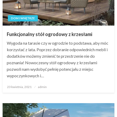
DOM I WNĘTRZE
Funkcjonalny stół ogrodowy z krzesłami
Wygoda na tarasie czy w ogrodzie to podstawa, aby móc
korzystać z lata. Poprzez dobranie odpowiednich mebli i
dodatków możemy zmienić te przestrzenie nie do
poznania! Nowoczesny stół ogrodowy z krzesłami
pozwoli nam wydobyć pełnię potencjału z miejsc
wypoczynkowych i…
Opublikowane
23 kwietnia, 2021
admin
w