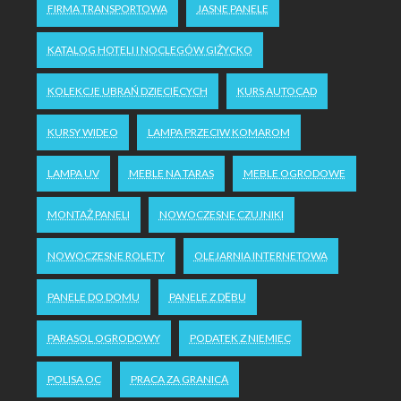
FIRMA TRANSPORTOWA
JASNE PANELE
KATALOG HOTELI I NOCLEGÓW GIŻYCKO
KOLEKCJE UBRAŃ DZIECIĘCYCH
KURS AUTOCAD
KURSY WIDEO
LAMPA PRZECIW KOMAROM
LAMPA UV
MEBLE NA TARAS
MEBLE OGRODOWE
MONTAŻ PANELI
NOWOCZESNE CZUJNIKI
NOWOCZESNE ROLETY
OLEJARNIA INTERNETOWA
PANELE DO DOMU
PANELE Z DĘBU
PARASOL OGRODOWY
PODATEK Z NIEMIEC
POLISA OC
PRACA ZA GRANICĄ