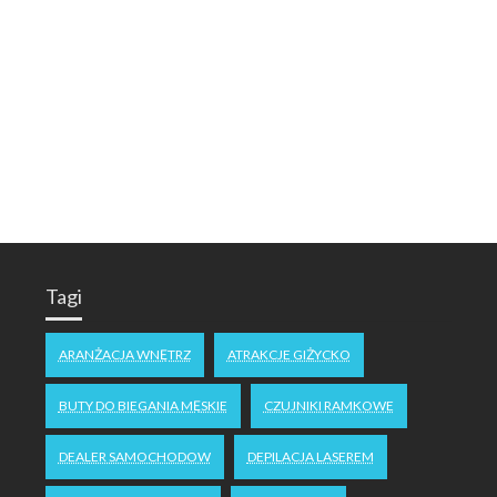
Tagi
ARANŻACJA WNĘTRZ
ATRAKCJE GIŻYCKO
BUTY DO BIEGANIA MĘSKIE
CZUJNIKI RAMKOWE
DEALER SAMOCHODOW
DEPILACJA LASEREM