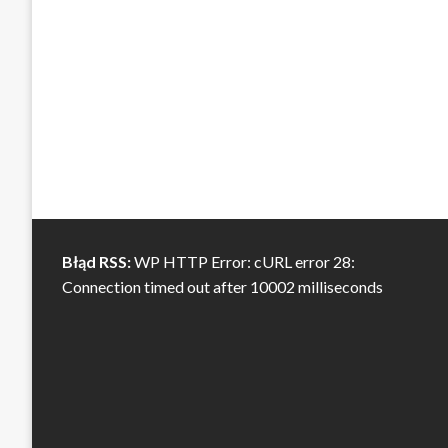
Błąd RSS:
WP HTTP Error: cURL error 28:
Connection timed out after 10002 milliseconds