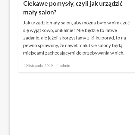
Ciekawe pomysły, czyli jak urządzić
mały salon?
Jak urządzić mały salon, aby można było w nim czuć
się wyjątkowo, unikalnie? Nie będzie to łatwe
zadanie, ale jeżeli skorzystamy z kilku porad, to na
pewno sprawimy, że nawet malutkie salony będą
miejscami zachęcającymi do przebywania w nich.
Opublikowane
19 listopada, 2019
admin
w