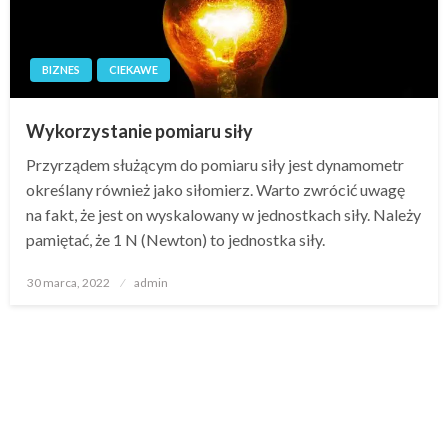
BIZNES
CIEKAWE
Wykorzystanie pomiaru siły
Przyrządem służącym do pomiaru siły jest dynamometr
określany również jako siłomierz. Warto zwrócić uwagę
na fakt, że jest on wyskalowany w jednostkach siły. Należy
pamiętać, że 1 N (Newton) to jednostka siły.
Opublikowane
30 marca, 2022
admin
w