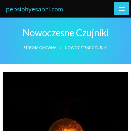
Skip
pepsiohyesabhi.com
to
content
Nowoczesne Czujniki
STRONA GŁÓWNA
NOWOCZESNE CZUJNIKI