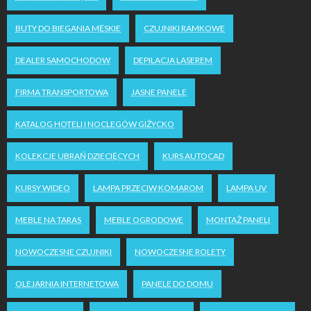
BUTY DO BIEGANIA MĘSKIE
CZUJNIKI RAMKOWE
DEALER SAMOCHODOW
DEPILACJA LASEREM
FIRMA TRANSPORTOWA
JASNE PANELE
KATALOG HOTELI I NOCLEGÓW GIŻYCKO
KOLEKCJE UBRAŃ DZIECIĘCYCH
KURS AUTOCAD
KURSY WIDEO
LAMPA PRZECIW KOMAROM
LAMPA UV
MEBLE NA TARAS
MEBLE OGRODOWE
MONTAŻ PANELI
NOWOCZESNE CZUJNIKI
NOWOCZESNE ROLETY
OLEJARNIA INTERNETOWA
PANELE DO DOMU