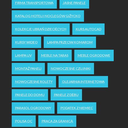
FIRMA TRANSPORTOWA
JASNE PANELE
KATALOG HOTELI I NOCLEGÓW GIŻYCKO
KOLEKCJE UBRAŃ DZIECIĘCYCH
KURS AUTOCAD
KURSY WIDEO
LAMPA PRZECIW KOMAROM
LAMPA UV
MEBLE NA TARAS
MEBLE OGRODOWE
MONTAŻ PANELI
NOWOCZESNE CZUJNIKI
NOWOCZESNE ROLETY
OLEJARNIA INTERNETOWA
PANELE DO DOMU
PANELE Z DĘBU
PARASOL OGRODOWY
PODATEK Z NIEMIEC
POLISA OC
PRACA ZA GRANICĄ