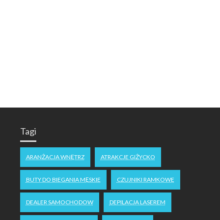
Tagi
ARANŻACJA WNĘTRZ
ATRAKCJE GIŻYCKO
BUTY DO BIEGANIA MĘSKIE
CZUJNIKI RAMKOWE
DEALER SAMOCHODOW
DEPILACJA LASEREM