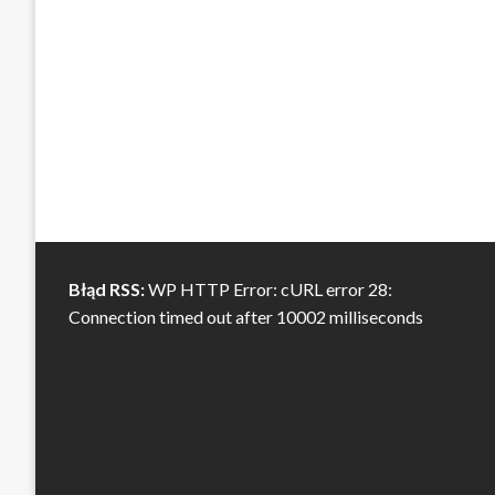
Błąd RSS:
WP HTTP Error: cURL error 28:
Connection timed out after 10002 milliseconds