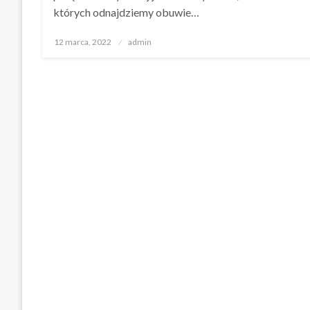
których odnajdziemy obuwie…
Opublikowane
12 marca, 2022
admin
w