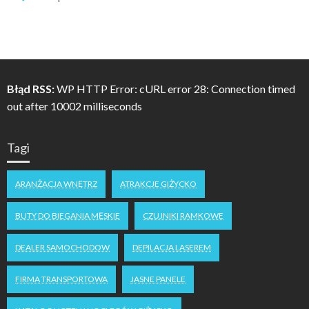
Błąd RSS:
WP HTTP Error: cURL error 28: Connection timed
out after 10002 milliseconds
Tagi
ARANŻACJA WNĘTRZ
ATRAKCJE GIŻYCKO
BUTY DO BIEGANIA MĘSKIE
CZUJNIKI RAMKOWE
DEALER SAMOCHODOW
DEPILACJA LASEREM
FIRMA TRANSPORTOWA
JASNE PANELE