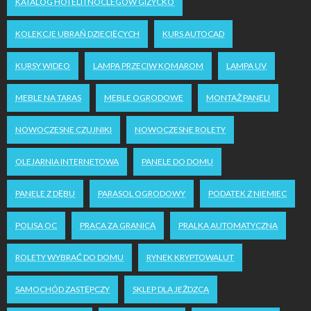
KATALOG HOTELI I NOCLEGÓW GIŻYCKO
KOLEKCJE UBRAŃ DZIECIĘCYCH
KURS AUTOCAD
KURSY WIDEO
LAMPA PRZECIW KOMAROM
LAMPA UV
MEBLE NA TARAS
MEBLE OGRODOWE
MONTAŻ PANELI
NOWOCZESNE CZUJNIKI
NOWOCZESNE ROLETY
OLEJARNIA INTERNETOWA
PANELE DO DOMU
PANELE Z DĘBU
PARASOL OGRODOWY
PODATEK Z NIEMIEC
POLISA OC
PRACA ZA GRANICĄ
PRALKA AUTOMATYCZNA
ROLETY WYBRAĆ DO DOMU
RYNEK KRYPTOWALUT
SAMOCHÓD ZASTĘPCZY
SKLEP DLA JEŹDZCA