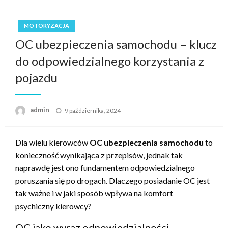
MOTORYZACJA
OC ubezpieczenia samochodu – klucz
do odpowiedzialnego korzystania z
pojazdu
Opublikowane
admin
9 października, 2024
w
Dla wielu kierowców
OC ubezpieczenia samochodu
to
konieczność wynikająca z przepisów, jednak tak
naprawdę jest ono fundamentem odpowiedzialnego
poruszania się po drogach. Dlaczego posiadanie OC jest
tak ważne i w jaki sposób wpływa na komfort
psychiczny kierowcy?
OC jako wyraz odpowiedzialności