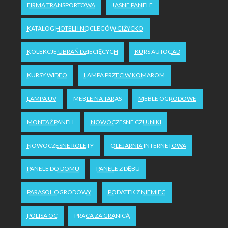
FIRMA TRANSPORTOWA
JASNE PANELE
KATALOG HOTELI I NOCLEGÓW GIŻYCKO
KOLEKCJE UBRAŃ DZIECIĘCYCH
KURS AUTOCAD
KURSY WIDEO
LAMPA PRZECIW KOMAROM
LAMPA UV
MEBLE NA TARAS
MEBLE OGRODOWE
MONTAŻ PANELI
NOWOCZESNE CZUJNIKI
NOWOCZESNE ROLETY
OLEJARNIA INTERNETOWA
PANELE DO DOMU
PANELE Z DĘBU
PARASOL OGRODOWY
PODATEK Z NIEMIEC
POLISA OC
PRACA ZA GRANICĄ