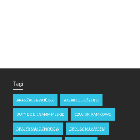
Tagi
ARANŻACJA WNĘTRZ
ATRAKCJE GIŻYCKO
BUTY DO BIEGANIA MĘSKIE
CZUJNIKI RAMKOWE
DEALER SAMOCHODOW
DEPILACJA LASEREM