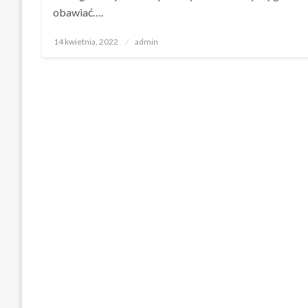
obawiać….
Opublikowane
14 kwietnia, 2022
admin
w