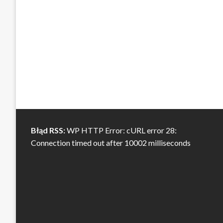
Błąd RSS:
WP HTTP Error: cURL error 28:
Connection timed out after 10002 milliseconds