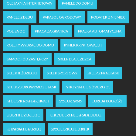
OLEJARNIA INTERNETOWA
PANELE DO DOMU
PANELE Z DĘBU
PARASOL OGRODOWY
PODATEK Z NIEMIEC
POLISA OC
PRACA ZA GRANICĄ
PRALKA AUTOMATYCZNA
ROLETY WYBRAĆ DO DOMU
RYNEK KRYPTOWALUT
SAMOCHÓD ZASTĘPCZY
SKLEP DLA JEŹDZCA
SKLEP JEŹDZIECKI
SKLEP SPORTOWY
SKLEP Z PRALKAMI
SKLEP Z ZDROWYMI OLEJAMI
SKRZYNIA BIEGÓW IVECO
STŁUCZKA NA PARKINGU
SYSTEM WMS
TURCJA PODRÓŻE
UBEZPIECZENIE OC
UBEZPIECZENIE SAMOCHODU
UBRANIA DLA DZIECI
WYCIECZKI DO TURCJI