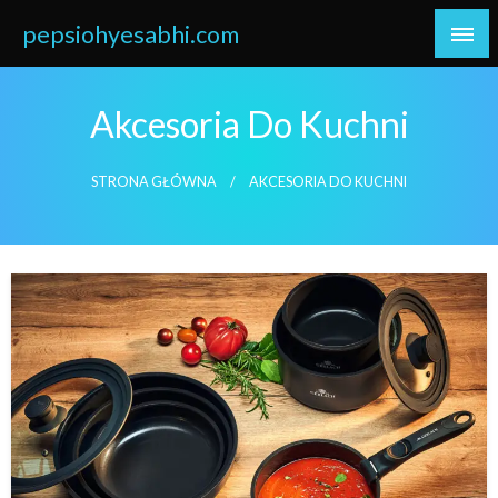
Skip
pepsiohyesabhi.com
to
content
Akcesoria Do Kuchni
STRONA GŁÓWNA
AKCESORIA DO KUCHNI