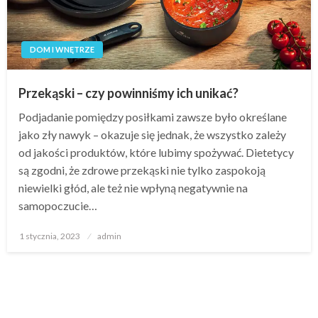
DOM I WNĘTRZE
Przekąski – czy powinniśmy ich unikać?
Podjadanie pomiędzy posiłkami zawsze było określane
jako zły nawyk – okazuje się jednak, że wszystko zależy
od jakości produktów, które lubimy spożywać. Dietetycy
są zgodni, że zdrowe przekąski nie tylko zaspokoją
niewielki głód, ale też nie wpłyną negatywnie na
samopoczucie…
Opublikowane
1 stycznia, 2023
admin
w