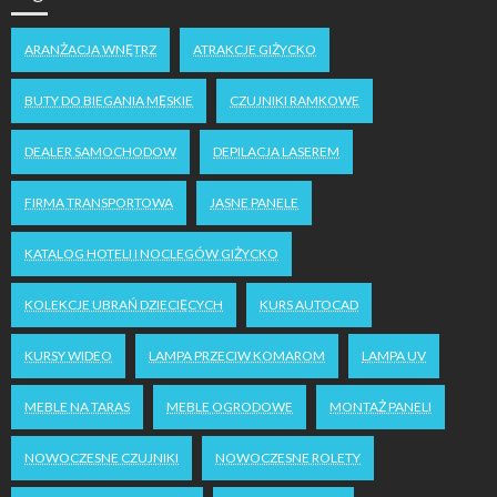
ARANŻACJA WNĘTRZ
ATRAKCJE GIŻYCKO
BUTY DO BIEGANIA MĘSKIE
CZUJNIKI RAMKOWE
DEALER SAMOCHODOW
DEPILACJA LASEREM
FIRMA TRANSPORTOWA
JASNE PANELE
KATALOG HOTELI I NOCLEGÓW GIŻYCKO
KOLEKCJE UBRAŃ DZIECIĘCYCH
KURS AUTOCAD
KURSY WIDEO
LAMPA PRZECIW KOMAROM
LAMPA UV
MEBLE NA TARAS
MEBLE OGRODOWE
MONTAŻ PANELI
NOWOCZESNE CZUJNIKI
NOWOCZESNE ROLETY