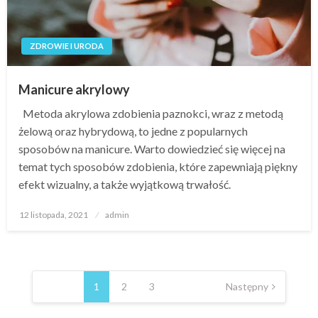
ZDROWIE I URODA
Manicure akrylowy
Metoda akrylowa zdobienia paznokci, wraz z metodą
żelową oraz hybrydową, to jedne z popularnych
sposobów na manicure. Warto dowiedzieć się więcej na
temat tych sposobów zdobienia, które zapewniają piękny
efekt wizualny, a także wyjątkową trwałość.
Opublikowane
12 listopada, 2021
admin
w
Nawigacja
po
1
2
3
Następny
wpisach