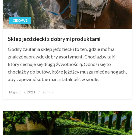
CIEKAWE
Sklep jeździecki z dobrymi produktami
Godny zaufania sklep jeździecki to ten, gdzie można
znaleźć naprawdę dobry asortyment. Chociażby taki,
który cechuje się długą żywotnością. Odnosi się to
chociażby do butów, które jeźdźcy muszą mieć na nogach,
aby zapewnić sobie m.in. stabilność w siodle.
Opublikowane
14 grudnia, 2021
admin
w