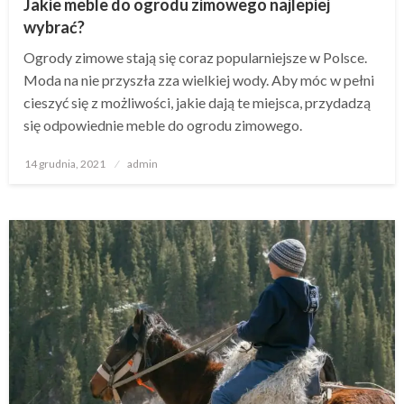
Jakie meble do ogrodu zimowego najlepiej
wybrać?
Ogrody zimowe stają się coraz popularniejsze w Polsce.
Moda na nie przyszła zza wielkiej wody. Aby móc w pełni
cieszyć się z możliwości, jakie dają te miejsca, przydadzą
się odpowiednie meble do ogrodu zimowego.
Opublikowane
14 grudnia, 2021
admin
w