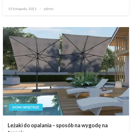
Opublikowane
15 listopada, 2021
admin
w
DOM I WNĘTRZE
Leżaki do opalania – sposób na wygodę na