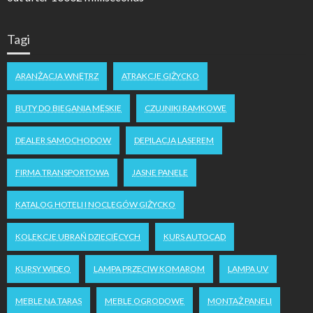
Tagi
ARANŻACJA WNĘTRZ
ATRAKCJE GIŻYCKO
BUTY DO BIEGANIA MĘSKIE
CZUJNIKI RAMKOWE
DEALER SAMOCHODOW
DEPILACJA LASEREM
FIRMA TRANSPORTOWA
JASNE PANELE
KATALOG HOTELI I NOCLEGÓW GIŻYCKO
KOLEKCJE UBRAŃ DZIECIĘCYCH
KURS AUTOCAD
KURSY WIDEO
LAMPA PRZECIW KOMAROM
LAMPA UV
MEBLE NA TARAS
MEBLE OGRODOWE
MONTAŻ PANELI