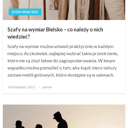
DOM I WNĘTRZE
Szafy na wymiar Bielsko – co należy o nich
wiedzieć?
Szafy na wymiar można ustawić praktycznie w każdym
miejscu. Aczkolwiek, najlepiej wybrać takie przestrzenie,
które nie są zbyt łatwe do zagospodarowania. W innym
wypadku można pomyśleć o tym, aby kupić nieco tańszy
zestaw mebli gotowych, które dostępne są w salonach.
Opublikowane
16 listopada, 2021
admin
w