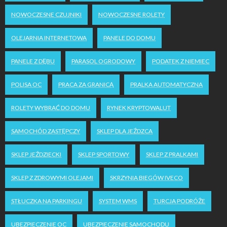
NOWOCZESNE CZUJNIKI
NOWOCZESNE ROLETY
OLEJARNIA INTERNETOWA
PANELE DO DOMU
PANELE Z DĘBU
PARASOL OGRODOWY
PODATEK Z NIEMIEC
POLISA OC
PRACA ZA GRANICĄ
PRALKA AUTOMATYCZNA
ROLETY WYBRAĆ DO DOMU
RYNEK KRYPTOWALUT
SAMOCHÓD ZASTĘPCZY
SKLEP DLA JEŹDZCA
SKLEP JEŹDZIECKI
SKLEP SPORTOWY
SKLEP Z PRALKAMI
SKLEP Z ZDROWYMI OLEJAMI
SKRZYNIA BIEGÓW IVECO
STŁUCZKA NA PARKINGU
SYSTEM WMS
TURCJA PODRÓŻE
UBEZPIECZENIE OC
UBEZPIECZENIE SAMOCHODU