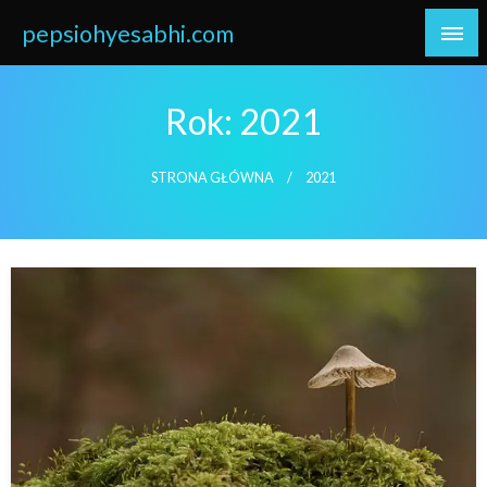
Skip
pepsiohyesabhi.com
to
content
Rok:
2021
STRONA GŁÓWNA
2021