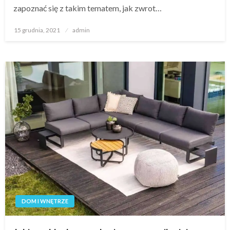
zapoznać się z takim tematem, jak zwrot…
Opublikowane
15 grudnia, 2021
admin
w
DOM I WNĘTRZE