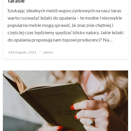
tarasie
Szukając idealnych mebli wypoczynkowych na nasz taras
warto rozważyć leżaki do opalania – te modne i niezwykle
popularne meble mogą sprawić, że znacznie chętniej i
częściej czas będziemy spędzać blisko natury. Jakie leżaki
do opalania proponują nam topowi producenci? Na…
Opublikowane
14 listopada, 2021
admin
w