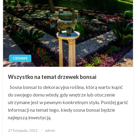
CIEKAWE
Wszystko na temat drzewek bonsai
Sosna bonsai to dekoracyjna roślina, którą warto kupić
do swojego domu wtedy, gdy wnętrze lub otoczenie
utrzymane jest w pewnym konkretnym stylu. Poniżej garść
informacji na temat tego, kiedy sosna bonsai będzie
najlepszą inwestycją.
Opublikowane
27 listopada, 2021
admin
w