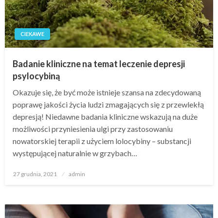
CIEKAWE
Badanie kliniczne na temat leczenie depresji
psylocybiną
Okazuje się, że być może istnieje szansa na zdecydowaną
poprawę jakości życia ludzi zmagających się z przewlekłą
depresją! Niedawne badania kliniczne wskazują na duże
możliwości przyniesienia ulgi przy zastosowaniu
nowatorskiej terapii z użyciem lolocybiny – substancji
występującej naturalnie w grzybach…
Opublikowane
27 grudnia, 2021
admin
w