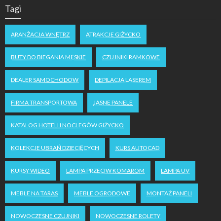
Tagi
ARANŻACJA WNĘTRZ
ATRAKCJE GIŻYCKO
BUTY DO BIEGANIA MĘSKIE
CZUJNIKI RAMKOWE
DEALER SAMOCHODOW
DEPILACJA LASEREM
FIRMA TRANSPORTOWA
JASNE PANELE
KATALOG HOTELI I NOCLEGÓW GIŻYCKO
KOLEKCJE UBRAŃ DZIECIĘCYCH
KURS AUTOCAD
KURSY WIDEO
LAMPA PRZECIW KOMAROM
LAMPA UV
MEBLE NA TARAS
MEBLE OGRODOWE
MONTAŻ PANELI
NOWOCZESNE CZUJNIKI
NOWOCZESNE ROLETY