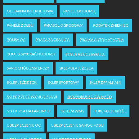
OLEJARNIA INTERNETOWA
PANELE DO DOMU
PANELE Z DĘBU
PARASOL OGRODOWY
PODATEK Z NIEMIEC
POLISA OC
PRACA ZA GRANICĄ
PRALKA AUTOMATYCZNA
ROLETY WYBRAĆ DO DOMU
RYNEK KRYPTOWALUT
SAMOCHÓD ZASTĘPCZY
SKLEP DLA JEŹDZCA
SKLEP JEŹDZIECKI
SKLEP SPORTOWY
SKLEP Z PRALKAMI
SKLEP Z ZDROWYMI OLEJAMI
SKRZYNIA BIEGÓW IVECO
STŁUCZKA NA PARKINGU
SYSTEM WMS
TURCJA PODRÓŻE
UBEZPIECZENIE OC
UBEZPIECZENIE SAMOCHODU