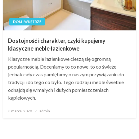
DOM I WNĘTRZE
Dostojność i charakter, czyki kupujemy
klasyczne meble łazienkowe
Klasyczne meble łazienkowe cieszą się ogromną
popularnością. Doceniamy to co nowe, to co świeże,
jednak cały czas pamiętamy o naszym przywiązaniu do
tradycji i do tego co było. Tego rodzaju meble świetnie
odnajdą się w małych i dużych pomieszczeniach
kąpielowych.
Opublikowane
3 marca, 2020
admin
w